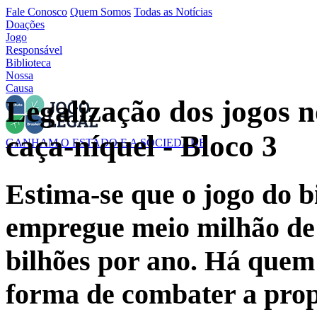
Fale Conosco
Quem Somos
Todas as Notícias
Doações
Jogo
Responsável
Biblioteca
Nossa
Causa
Legalização dos jogos n
caça-níquel - Bloco 3
GANHAM O ESTADO E A SOCIEDADE
Estima-se que o jogo do b
empregue meio milhão de
bilhões por ano. Há quem
forma de combater a propi