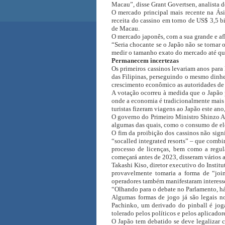
Macau”, disse Grant Govertsen, analista 
O mercado principal mais recente na Ás
receita do cassino em torno de US$ 3,5 b
de Macau.
O mercado japonês, com a sua grande e afl
“Seria chocante se o Japão não se tornar 
medir o tamanho exato do mercado até que
Permanecem incertezas
Os primeiros cassinos levariam anos para 
das Filipinas, perseguindo o mesmo dinhe
crescimento econômico as autoridades de 
A votação ocorreu à medida que o Japão 
onde a economia é tradicionalmente mais 
turistas fizeram viagens ao Japão este an
O governo do Primeiro Ministro Shinzo A
algumas das quais, como o consumo de ele
O fim da proibição dos cassinos não signi
“socalled integrated resorts” – que combi
processo de licenças, bem como a regul
começará antes de 2023, disseram vários a
Takashi Kiso, diretor executivo do Insti
provavelmente tomaria a forma de “joi
operadores também manifestaram interess
“Olhando para o debate no Parlamento, há 
Algumas formas de jogo já são legais no
Pachinko, um derivado do pinball é jog
tolerado pelos políticos e pelos aplicadore
O Japão tem debatido se deve legalizar 