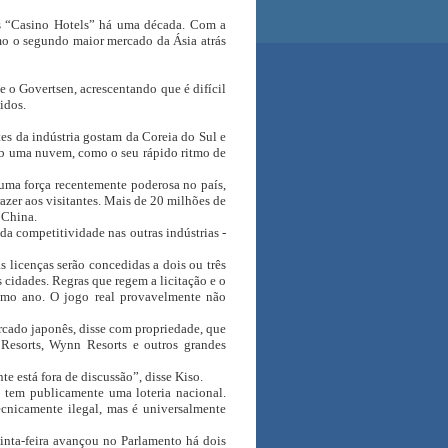
is “Casino Hotels” há uma década. Com a
omo o segundo maior mercado da Ásia atrás
e o Govertsen, acrescentando que é difícil
idos.
tes da indústria gostam da Coreia do Sul e
sob uma nuvem, como o seu rápido ritmo de
uma força recentemente poderosa no país,
zer aos visitantes. Mais de 20 milhões de
 China.
 competitividade nas outras indústrias -
s licenças serão concedidas a dois ou três
 cidades. Regras que regem a licitação e o
ximo ano. O jogo real provavelmente não
rcado japonês, disse com propriedade, que
Resorts, Wynn Resorts e outros grandes
e está fora de discussão”, disse Kiso.
e tem publicamente uma loteria nacional.
cnicamente ilegal, mas é universalmente
inta-feira avançou no Parlamento há dois