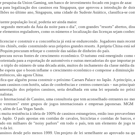
de pesquisa da Union Gaming, um banco de investimento focado em jogos de azar.
ia para legalização dos cassinos era Singapura, que aprovou a introdução de do
ilhões no último ano, Singapura, uma cidade do Sudeste Asiático, classifica-se c
uente população local, poderia ser ainda maior.
o segundo mercado da Ásia da noite para o dia”, com grandes “resorts” abertos, diss
 elementos reguladores, como os números e localização das licenças sejam conhec
licenciar e construir e a concorrência já está se endurecendo. Jogadores mais recen
iro chinês, estão construindo seus próprios grandes resorts. A própria China está 
Pequim procuram reforçar o controle das saídas de dinheiro do país.
procura novas fontes de crescimento econômico. O turismo está emergindo como 
orientada para a exportação de automóveis e outras mercadorias do que importar pra
o, o triplo do número de uma década atrás, muitos do inchamento da classe média da
be espera que o boom inflame o crescimento econômico e compense a diminuição da
trônicos, são agora China.
fica que alguém possa construir o próximo Caesars Palace no Japão. A princípio, a
nam cassinos com hotéis, salas de conferências e centros comerciais – nas principais
amentação dos próprios cassinos, seria detalhada em uma lei separada no pró
nalistas.
tuto Internacional de Cassino, uma consultoria que tem aconselhado entrantes no me
nt ventures” entre grupos de jogos internacionais e empresas japonesas. MGM 
e, além de Las Vegas Sands.
muita resistência à ideia de 100% de cassinos estrangeiros, então isso provavelment
 Japão. O país apostas em corridas de cavalos, bicicletas e corridas de barcos, 
ado em milhares de “noisy parlors” em todo o país, tem um elemento de jogo te
s da lei.
cassinos desde pelo menos 1999. Um projeto de lei semelhante ao aprovado na qu