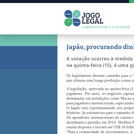
GANHAM O ESTADO E A SOCIEDADE
Japão, procurando dinh
A votação ocorreu à medida 
na quinta-feira (15), é uma 
Os legisladores abriram caminho para o “
que elimina uma longa proibição contra jo
A legislação, aprovada na quinta-feira (
jogadores. Por anos, os negócios japone
derramadas em jurisdições como Macau e 
para jogadores internacionais, especialme
O Japão está experimentando seu própri
dinheiro. As estimativas para o tamanho d
Os operadores internacionais de cassino
abordaram a questão, em 2014, Sheldon Ad
estaria disposta a investir até US$ 10 bi
“Para a comunidade de investimentos, o 