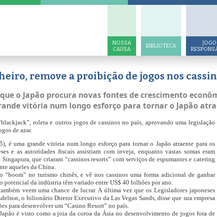
NOSSA
JOGO
BIBLIOTECA
CAUSA
RESPONS
eiro, remove a proibição de jogos nos cassi
que o Japão procura novas fontes de crescimento econôm
grande vitória num longo esforço para tornar o Japão atr
blackjack”, roleta e outros jogos de cassinos no país, aprovando uma legislação
gos de azar.
15), é uma grande vitória num longo esforço para tornar o Japão atraente para os
ses e as autoridades fiscais assistiam com inveja, enquanto vastas somas eram
Singapura, que criaram “cassinos resorts” com serviços de espumantes e catering
nte aqueles da China.
o “boom” no turismo chinês, e vê nos cassinos uma forma adicional de ganhar
o potencial da indústria têm variado entre US$ 40 bilhões por ano.
 também veem uma chance de lucrar. A última vez que os Legisladores japoneses
elson, o bilionário Diretor Executivo da Las Vegas Sands, disse que sua empresa
lhões para desenvolver um “Casino Resort” no país.
Japão é visto como a joia da coroa da Ásia no desenvolvimento de jogos fora de