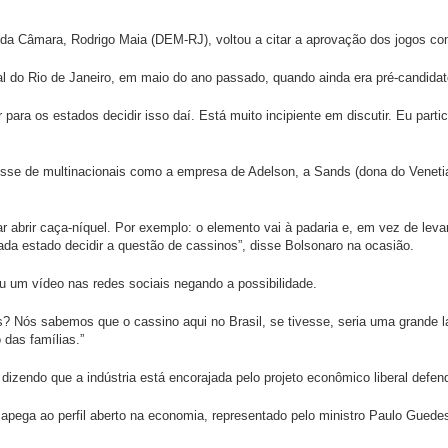
 da Câmara, Rodrigo Maia (DEM-RJ), voltou a citar a aprovação dos jogos c
do Rio de Janeiro, em maio do ano passado, quando ainda era pré-candidato,
r para os estados decidir isso daí. Está muito incipiente em discutir. Eu pa
eresse de multinacionais como a empresa de Adelson, a Sands (dona do Vene
 abrir caça-níquel. Por exemplo: o elemento vai à padaria e, em vez de leva
da estado decidir a questão de cassinos”, disse Bolsonaro na ocasião.
iu um vídeo nas redes sociais negando a possibilidade.
? Nós sabemos que o cassino aqui no Brasil, se tivesse, seria uma grande lava
 das famílias.”
dizendo que a indústria está encorajada pelo projeto econômico liberal defend
apega ao perfil aberto na economia, representado pelo ministro Paulo Guede