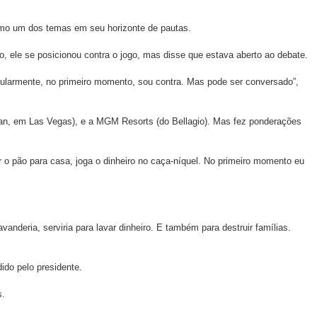
omo um dos temas em seu horizonte de pautas.
 ele se posicionou contra o jogo, mas disse que estava aberto ao debate.
rticularmente, no primeiro momento, sou contra. Mas pode ser conversado”,
tian, em Las Vegas), e a MGM Resorts (do Bellagio). Mas fez ponderações
r o pão para casa, joga o dinheiro no caça-níquel. No primeiro momento eu
nderia, serviria para lavar dinheiro. E também para destruir famílias.
ido pelo presidente.
s.