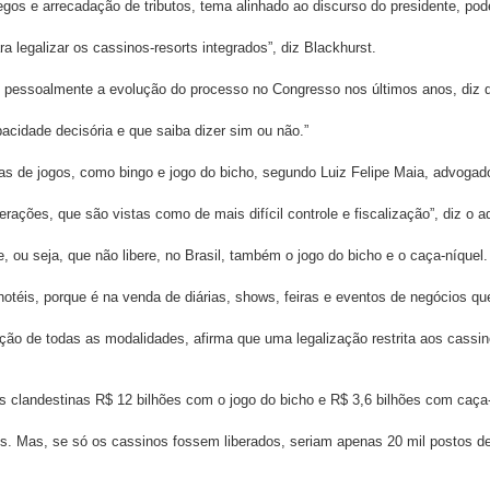
gos e arrecadação de tributos, tema alinhado ao discurso do presidente, pode
 legalizar os cassinos-resorts integrados”, diz Blackhurst.
 pessoalmente a evolução do processo no Congresso nos últimos anos, diz que
acidade decisória e que saiba dizer sim ou não.”
as de jogos, como bingo e jogo do bicho, segundo Luiz Felipe Maia, advogado
rações, que são vistas como de mais difícil controle e fiscalização”, diz o 
 ou seja, que não libere, no Brasil, também o jogo do bicho e o caça-níquel.
téis, porque é na venda de diárias, shows, feiras e eventos de negócios que
ação de todas as modalidades, afirma que uma legalização restrita aos cassino
 clandestinas R$ 12 bilhões com o jogo do bicho e R$ 3,6 bilhões com caça-
s. Mas, se só os cassinos fossem liberados, seriam apenas 20 mil postos de 