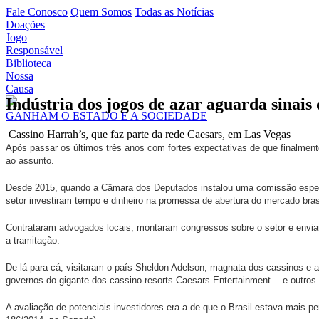
Fale Conosco
Quem Somos
Todas as Notícias
Doações
Jogo
Responsável
Biblioteca
Nossa
Causa
Indústria dos jogos de azar aguarda sinais
GANHAM O ESTADO E A SOCIEDADE
Cassino Harrah’s, que faz parte da rede Caesars, em Las Vegas
Após passar os últimos três anos com fortes expectativas de que finalmente
ao assunto.
Desde 2015, quando a Câmara dos Deputados instalou uma comissão especial
setor investiram tempo e dinheiro na promessa de abertura do mercado brasi
Contrataram advogados locais, montaram congressos sobre o setor e envia
a tramitação.
De lá para cá, visitaram o país Sheldon Adelson, magnata dos cassinos e 
governos do gigante dos cassino-resorts Caesars Entertainment— e outros 
A avaliação de potenciais investidores era a de que o Brasil estava mais p