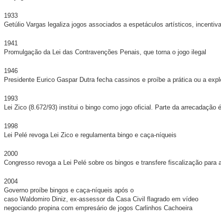
1933
Getúlio Vargas legaliza jogos associados a espetáculos artísticos, incenti
1941
Promulgação da Lei das Contravenções Penais, que torna o jogo ilegal
1946
Presidente Eurico Gaspar Dutra fecha cassinos e proíbe a prática ou a explo
1993
Lei Zico (8.672/93) institui o bingo como jogo oficial. Parte da arrecadaçã
1998
Lei Pelé revoga Lei Zico e regulamenta bingo e caça-níqueis
2000
Congresso revoga a Lei Pelé sobre os bingos e transfere fiscalização para 
2004
Governo proíbe bingos e caça-níqueis após o
caso Waldomiro Diniz, ex-assessor da Casa Civil flagrado em vídeo
negociando propina com empresário de jogos Carlinhos Cachoeira