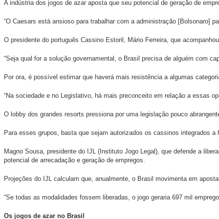
A indústria dos jogos de azar aposta que seu potencial de geração de empre
“O Caesars está ansioso para trabalhar com a administração [Bolsonaro] para
O presidente do português Cassino Estoril, Mário Ferreira, que acompanhou
“Seja qual for a solução governamental, o Brasil precisa de alguém com cap
Por ora, é possível estimar que haverá mais resistência a algumas categori
“Na sociedade e no Legislativo, há mais preconceito em relação a essas ope
O lobby dos grandes resorts pressiona por uma legislação pouco abrangente,
Para esses grupos, basta que sejam autorizados os cassinos integrados a ho
Magno Sousa, presidente do IJL (Instituto Jogo Legal), que defende a liber
potencial de arrecadação e geração de empregos.
Projeções do IJL calculam que, anualmente, o Brasil movimenta em apostas
“Se todas as modalidades fossem liberadas, o jogo geraria 697 mil emprego
Os jogos de azar no Brasil