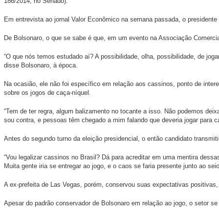
186/2014, no Senado).
Em entrevista ao jornal Valor Econômico na semana passada, o presidente
De Bolsonaro, o que se sabe é que, em um evento na Associação Comercial 
“O que nós temos estudado aí? A possibilidade, olha, possibilidade, de joga
disse Bolsonaro, à época.
Na ocasião, ele não foi específico em relação aos cassinos, ponto de int
sobre os jogos de caça-níquel.
“Tem de ter regra, algum balizamento no tocante a isso. Não podemos deixar
sou contra, e pessoas têm chegado a mim falando que deveria jogar para ca
Antes do segundo turno da eleição presidencial, o então candidato transmit
“Vou legalizar cassinos no Brasil? Dá para acreditar em uma mentira dessas
Muita gente iria se entregar ao jogo, e o caos se faria presente junto ao seio
A ex-prefeita de Las Vegas, porém, conservou suas expectativas positivas, 
Apesar do padrão conservador de Bolsonaro em relação ao jogo, o setor se 