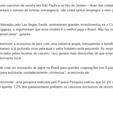
ns cassinos de resorts em São Paulo e no Rio de Janeiro – duas das cidade
entará o número de turistas estrangeiros, não criará tantos empregos e nem 
lideradas pelo Las Vegas Sands, prometeram grandes investimentos se o Cong
ngapura, e argumentam que esse modelo é o melhor para o Brasil. Não faz se
americanas”, garante.
promover a economia do país com uma indústria ampla, transparente e benéfi
tariam a já profunda crise pela qual o setor hoteleiro está passando. As em
anciados pelas receitas do cassino. Isso geraria mais demissões do que em
lvimento local.
ndo criar um monopólio de jogos no Brasil para grandes corporações nos Est
ara estruturas verdadeiramente criminosas”, acrescenta ele.
lizmente, uma pesquisa realizada pelo Paraná Pesquisa indicou que 52,1% d
e apenas 7,2% dos parlamentares preferem os cassinos exclusivos de resorts”