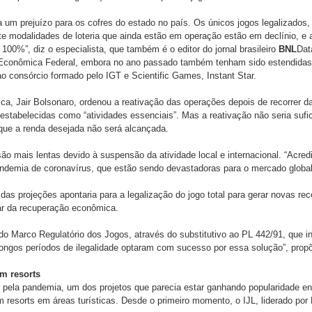
um prejuízo para os cofres do estado no país. Os únicos jogos legalizados, 
te modalidades de loteria que ainda estão em operação estão em declínio, e a
00%”, diz o especialista, que também é o editor do jornal brasileiro
BNL
Dat
a Econômica Federal, embora no ano passado também tenham sido estendidas 
ao consórcio formado pelo IGT e Scientific Games, Instant Star.
ica, Jair Bolsonaro, ordenou a reativação das operações depois de recorrer d
 estabelecidas como “atividades essenciais”. Mas a reativação não seria sufic
ue a renda desejada não será alcançada.
são mais lentas devido à suspensão da atividade local e internacional. “Acredi
ndemia de coronavírus, que estão sendo devastadoras para o mercado global d
s projeções apontaria para a legalização do jogo total para gerar novas rec
ar da recuperação econômica.
do Marco Regulatório dos Jogos, através do substitutivo ao PL 442/91, que in
ongos períodos de ilegalidade optaram com sucesso por essa solução”, propõ
m resorts
ela pandemia, um dos projetos que parecia estar ganhando popularidade entr
 resorts em áreas turísticas. Desde o primeiro momento, o IJL, liderado po