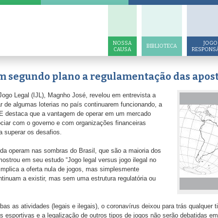
NOSSA
JOGO
BIBLIOTECA
CAUSA
RESPONS
m segundo plano a regulamentação das apost
e Jogo Legal (IJL), Magnho José, revelou em entrevista a
 de algumas loterias no país continuarem funcionando, a
 E destaca que a vantagem de operar em um mercado
ciar com o governo e com organizações financeiras
a superar os desafios.
nda operam nas sombras do Brasil, que são a maioria dos
strou em seu estudo “Jogo legal versus jogo ilegal no
 implica a oferta nula de jogos, mas simplesmente
ntinuam a existir, mas sem uma estrutura regulatória ou
as atividades (legais e ilegais), o coronavírus deixou para trás qualquer ti
 esportivas e a legalização de outros tipos de jogos não serão debatidas em