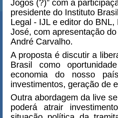
Jogos (?)” com a participa
ç
presidente do Instituto Brasi
Legal - IJL e editor do BNL
Jos
é
, com apresenta
çã
o do 
André Carvalho.
A proposta é discutir a lib
Brasil como oportunidad
economia do nosso país
investimentos, geração de e
Outra abordagem da live se
poderá atrair investiment
situação política da tram