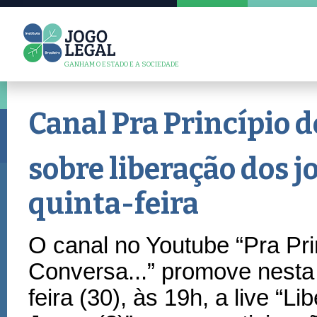
GANHAM O ESTADO E A SOCIEDADE
Canal Pra Princípio d
sobre liberação dos j
quinta-feira
O canal no Youtube “Pra Pr
Conversa...” promove nesta 
feira (30),
à
s 19h, a live
“
Lib