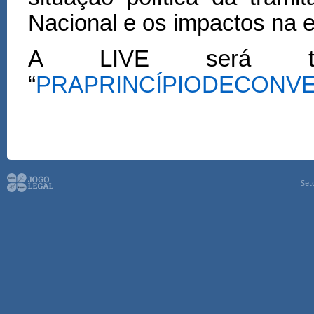
Nacional e os impactos na 
A LIVE será tran
“
PRAPRINCÍPIODECONV
Set