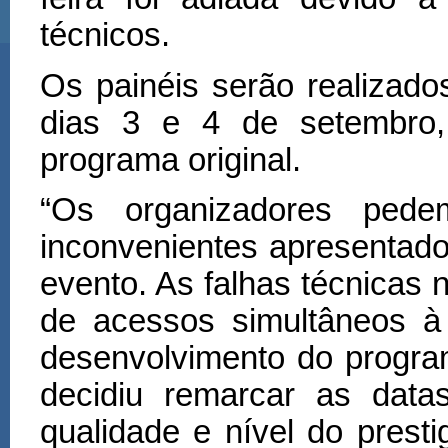
t
é
cnicos.
Os painéis serão realizados
dias 3 e 4 de setembro
programa original.
“
Os organizadores pede
inconvenientes apresentad
evento. As falhas t
é
cnicas 
de acessos simultâneos à
desenvolvimento do program
decidiu remarcar as data
qualidade e nível do prest