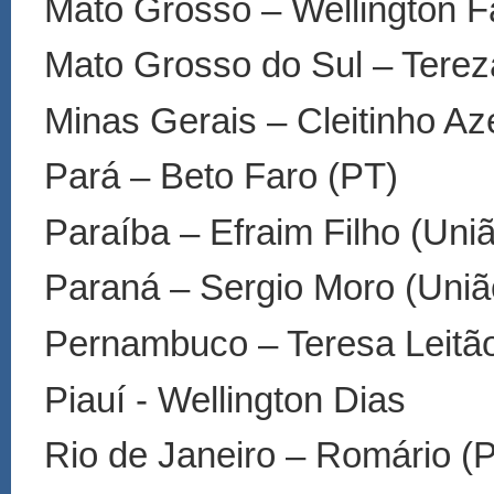
Mato Grosso
–
Wellington F
Mato Grosso do Sul
–
Tereza
Minas Gerais
–
Cleitinho A
Pará
–
Beto Faro (PT)
Paraíba
–
Efraim Filho (Uni
Paraná
–
Sergio Moro (Uni
ã
Pernambuco
–
Teresa Leit
ã
Piauí - Wellington Dias
Rio de Janeiro
–
Rom
á
rio (