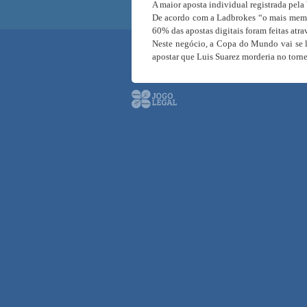
A maior aposta individual registrada pela
De acordo com a Ladbrokes “o mais memoráv
60% das apostas digitais foram feitas atra
Neste negócio, a Copa do Mundo vai se l
apostar que Luis Suarez morderia no torne