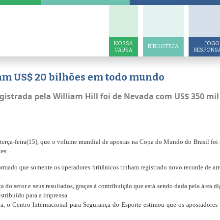
NOSSA
JOGO
BIBLIOTECA
CAUSA
RESPONS
am US$ 20 bilhões em todo mundo
gistrada pela William Hill foi de Nevada com US$ 350 mil
terça-feira(15), que o volume mundial de apostas na Copa do Mundo do Brasil foi
es.
formado que somente os operadores britânicos tinham registrado novo recorde de 
do setor e seus resultados, graças à contribuição que está sendo dada pela área di
tribuído para a imprensa.
a, o Centro Internacional para Segurança do Esporte estimou que os apostadores