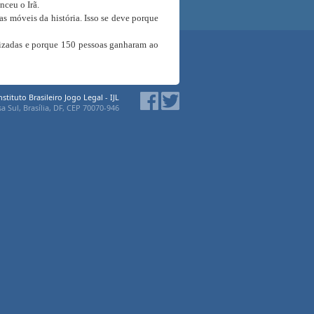
nceu o Irã.
as móveis da história. Isso se deve porque
lizadas e porque 150 pessoas ganharam ao
nstituto Brasileiro Jogo Legal - IJL
a Sul, Brasília, DF, CEP 70070-946