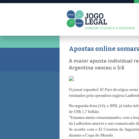
GANHAM O ESTADO E A SOCIEDADE
Apostas online somar
A maior aposta individual re
Argentina venceu o Irã
O jornal espanhol
El Pais
divulgou nesta 
estimados pela operadora inglesa Ladbrok
Na segunda-feira (14), o BNL já tinha in
de US$ 1,7 bilhão.
“Estamos muito entusiasmados com a força 
da Ladbrokes através e um comunicado dis
Se acordo com o El Cronista da Argentin
durante a Copa do Mundo.