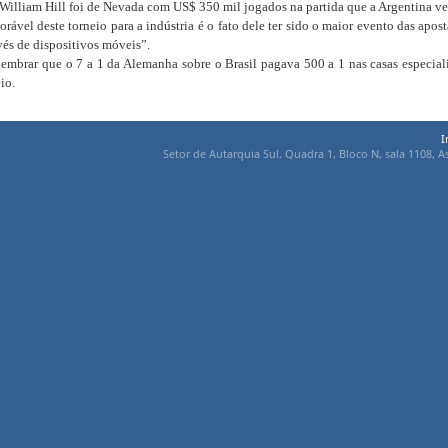
 William Hill foi de Nevada com US$ 350 mil jogados na partida que a Argentina ve
el deste torneio para a indústria é o fato dele ter sido o maior evento das apost
vés de dispositivos móveis”.
embrar que o 7 a 1 da Alemanha sobre o Brasil pagava 500 a 1 nas casas especia
io.
I
Setor de Autarquia Sul, Quadra 1, Bloco N, sala 1108, As