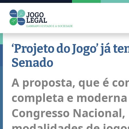
GANHAM O ESTADO E A SOCIEDADE
‘Projeto do Jogo’ já t
Senado
A proposta, que é co
completa e moderna
Congresso Nacional, 
modalidades de jogos